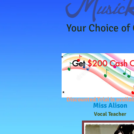
Your Choice of
Get
$200 Cash 
Discounted Trial is avai
Miss Alison
Vocal Teacher