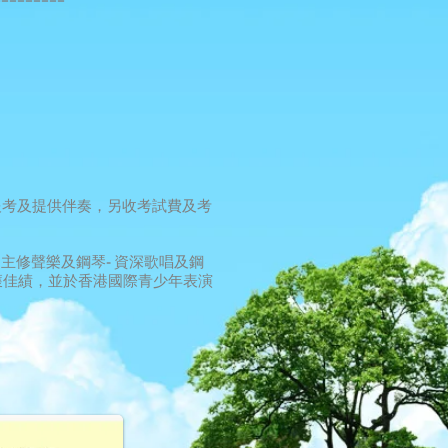
gs報考及提供伴奏，另收考試費及考
，主修聲樂及鋼琴
- 資深歌唱及鋼
獲佳績，並於香港國際青少年表演