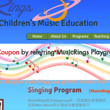
 Children's Music Education
Home
About Us
Programs
Teaching
Home
Home
About Us
Programs
Teaching
Coupon
by referring MusicRings Playgr
lable (English Music Playgroup @$200, Phonics Pla
Singing Program
-
《MusicR
MusicRings除左playgroup外，現加開兒童聲樂班，
請到Miss Alison同小朋友培養聲樂技巧
=========================================