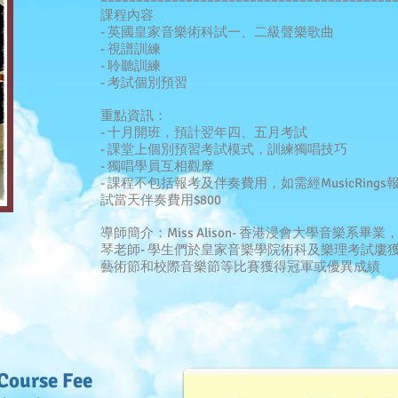
課程內容
- 英國皇家音樂術科試一、二級聲樂歌曲
- 視譜訓練
- 聆聽訓練
- 考試個別預習
重點資訊：
- 十月開班，預計翌年四、五月考試
- 課堂上個別預習考試模式，訓練獨唱技巧
- 獨唱學員互相觀摩
- 課程不包括報考及伴奏費用，如需經MusicRin
試當天伴奏費用$800
導師簡介：Miss Alison
- 香港浸會大學音樂系畢業
琴老師
- 學生們於皇家音樂學院術科及樂理考試廔
藝術節和校際音樂節等比賽獲得冠軍或優異成績
 Course Fee