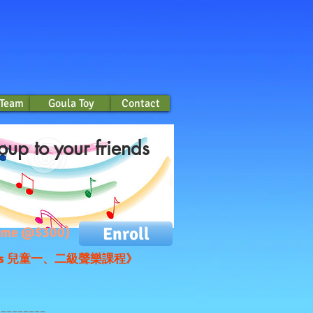
 Team
Goula Toy
Contact
 Team
Goula Toy
Contact
oup to your friends
Enroll
ytime @$300)
ings 兒童一、二級聲樂課程》
=========