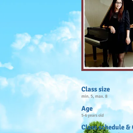
Class size
min. 5, max. 8
Age
5-6 years old
Class schedule &