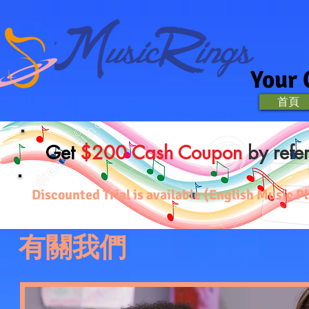
Your 
Home
首頁
Get
$200 Cash Coupon
by refe
Discounted Trial is available (English Music
有關我們